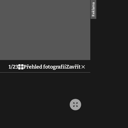
1
/
23
Přehled fotografií
Zavřít