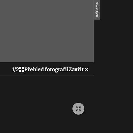
1
/
2
Přehled fotografií
Zavřít
Jak vyhrát budoucnost