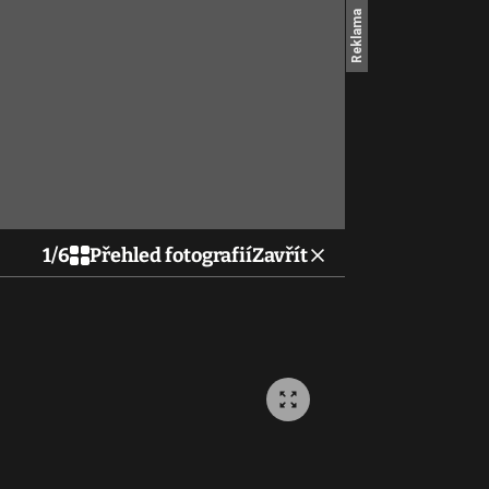
1
/
6
Přehled fotografií
Zavřít