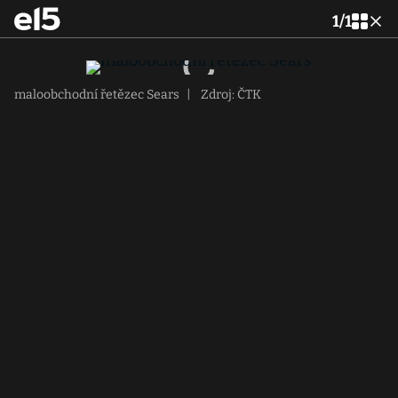
1
/
1
maloobchodní řetězec Sears
|
Zdroj: ČTK