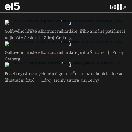
1
/
6
Golfového hřiště Albatross miliardáře Jiřího Šimáně patří mezi
nejlepší v Česku.
|
Zdroj: Getberg
Golfového hřiště Albatross miliardáře Jiřího Šimáně.
|
Zdroj:
Getberg
Počet registrovaných hráčů golfu v Česku již několik let klesá.
(ilustrační foto)
|
Zdroj: archiv autora, Jiri Cerny