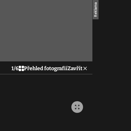
1
/
6
Přehled fotografií
Zavřít