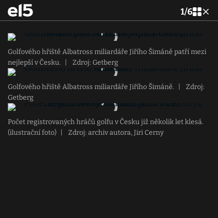
1
/
6
Golfového hřiště Albatross miliardáře Jiřího Šimáně patří mezi
nejlepší v Česku.
|
Zdroj: Getberg
Golfového hřiště Albatross miliardáře Jiřího Šimáně.
|
Zdroj:
Getberg
Počet registrovaných hráčů golfu v Česku již několik let klesá.
(ilustrační foto)
|
Zdroj: archiv autora, Jiri Cerny