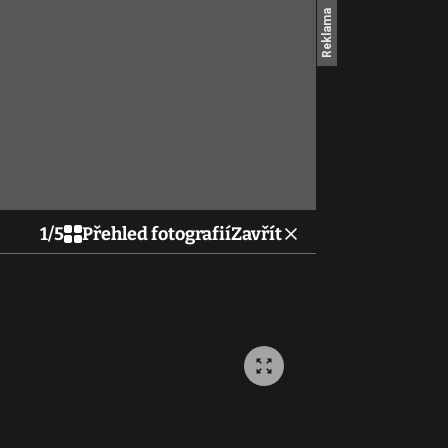
1
/
5
Přehled fotografií
Zavřít