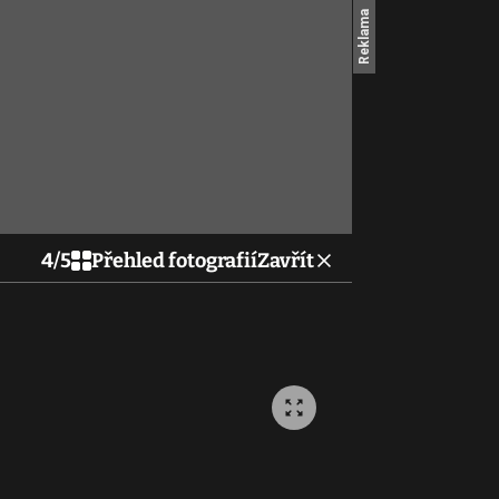
4
/
5
Přehled fotografií
Zavřít