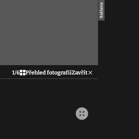
1
/
6
Přehled fotografií
Zavřít