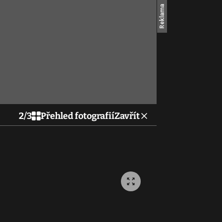
2
/
3
Přehled fotografií
Zavřít