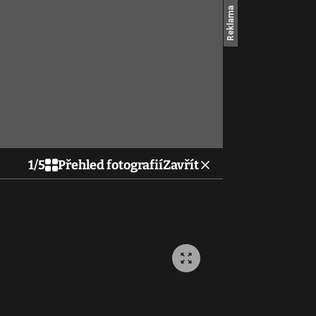
1
/
5
Přehled fotografií
Zavřít