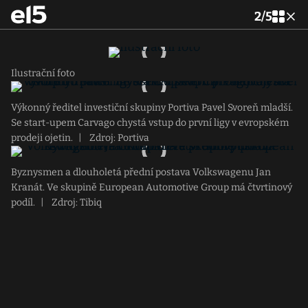
2
/
5
Ilustrační foto
Výkonný ředitel investiční skupiny Portiva Pavel Svoreň mladší.
Se start-upem Carvago chystá vstup do první ligy v evropském
prodeji ojetin.
|
Zdroj: Portiva
Byznysmen a dlouholetá přední postava Volkswagenu Jan
Kranát. Ve skupině European Automotive Group má čtvrtinový
podíl.
|
Zdroj: Tibiq