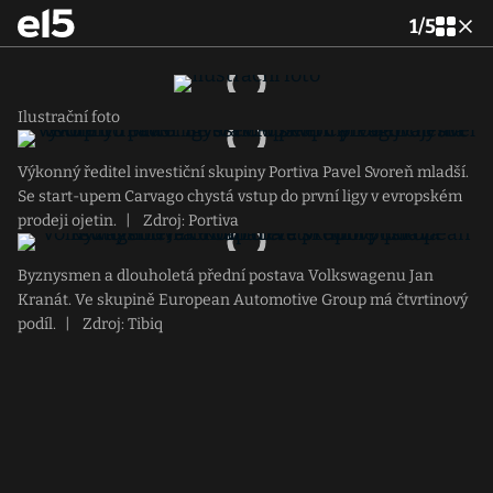
1
/
5
Ilustrační foto
Výkonný ředitel investiční skupiny Portiva Pavel Svoreň mladší.
Se start-upem Carvago chystá vstup do první ligy v evropském
prodeji ojetin.
|
Zdroj: Portiva
Byznysmen a dlouholetá přední postava Volkswagenu Jan
Kranát. Ve skupině European Automotive Group má čtvrtinový
podíl.
|
Zdroj: Tibiq