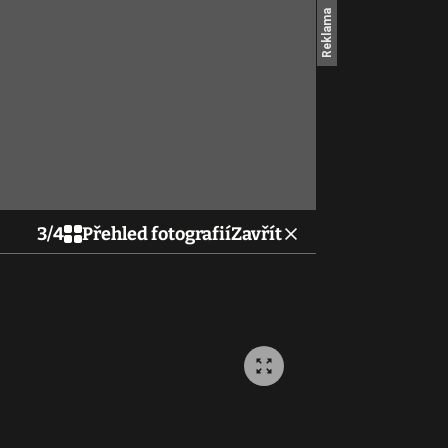
3
/
4
Přehled fotografií
Zavřít