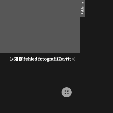
1
/
6
Přehled fotografií
Zavřít