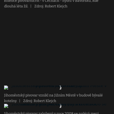
kolébce pivovarnictví - v Čechách - nýbrž v Bavorsku, kde
dlouhá léta žil.
|
Zdroj: Robert Klejch
Jihoměstský pivovar vznikl na Jižním Městě v budově bývalé
kotelny.
|
Zdroj: Robert Klejch
Jihoměstský pivovar založený v roce 2008 se nalézá mezi