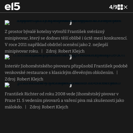
4
/
9
Z prostor bývalé kotelny vytvořil František svérázný
minipivovar, který se dodnes těší oblibě i úctě mezi konkurencí.
V roce 2011 například obdržel ocenění jako 2. nejlepší
minipivovar roku.
|
Zdroj: Robert Klejch
Interiér Jiohoměstského pivovaru přizpůsobil František podobě
venkovské restaurace s klasickým dřevěným obložením.
|
Zdroj: Robert Klejch
František Richter od roku 2008 vede Jihoměstský pivovar v
Praze 11. S vedením pivovarů a vaření piva má zkušenosti jako
málokdo.
|
Zdroj: Robert Klejch