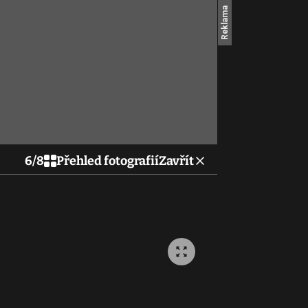
6
/
8
Přehled fotografií
Zavřít