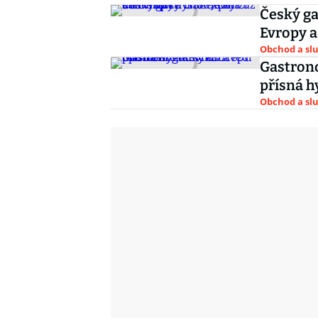
Český ga
Evropy a
Obchod a sl
Gastrono
přísná h
Obchod a sl