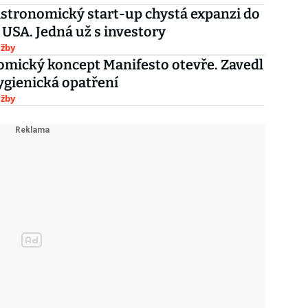
stronomický start-up chystá expanzi do
 USA. Jedná už s investory
užby
mický koncept Manifesto otevře. Zavedl
ygienická opatření
užby