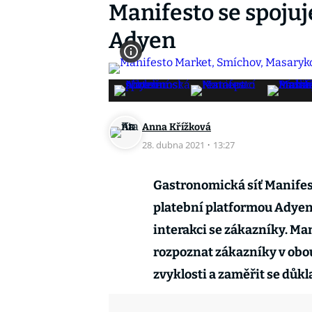
Manifesto se spojuj
Adyen
Anna Křížková
28. dubna 2021
·
13:27
Gastronomická síť Manifes
platební platformou Adyen,
interakci se zákazníky. Ma
rozpoznat zákazníky v obou
zvyklosti a zaměřit se důkla