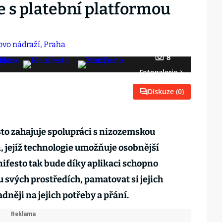
e s platební platformou
8
Fotogalerie
Diskuze (
0
)
to zahajuje spolupráci s nizozemskou
 jejíž technologie umožňuje osobnější
nifesto tak bude díky aplikaci schopno
 svých prostředích, pamatovat si jejich
dněji na jejich potřeby a přání.