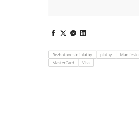
Bezhotovostní platby
platby
Manifesto
MasterCard
Visa