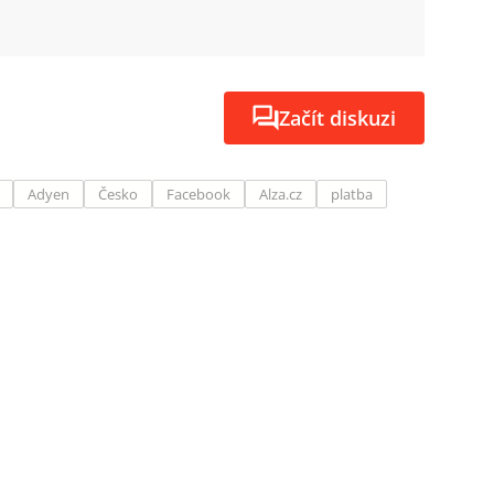
Začít diskuzi
Adyen
Česko
Facebook
Alza.cz
platba