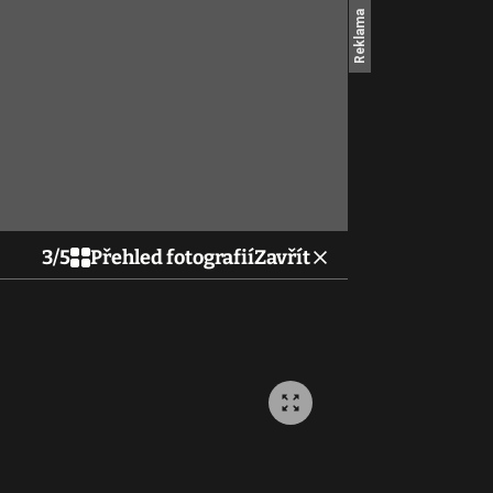
3
/
5
Přehled fotografií
Zavřít