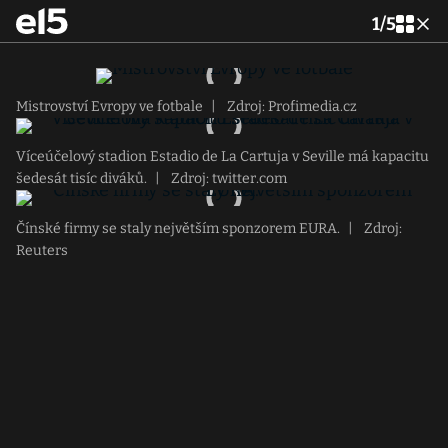
1
/
5
Mistrovství Evropy ve fotbale
|
Zdroj: Profimedia.cz
Víceúčelový stadion Estadio de La Cartuja v Seville má kapacitu
šedesát tisíc diváků.
|
Zdroj: twitter.com
Čínské firmy se staly největším sponzorem EURA.
|
Zdroj:
Reuters