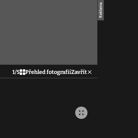
1
/
5
Přehled fotografií
Zavřít