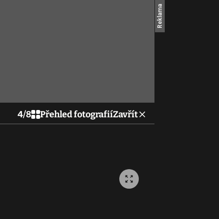
4
/
8
Přehled fotografií
Zavřít