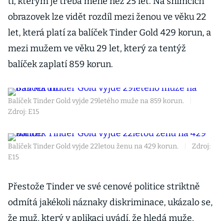
ti, kterým je třeba méně než 25 let. Na snímcích
obrazovek lze vidět rozdíl mezi ženou ve věku 22
let, která platí za balíček Tinder Gold 429 korun, a
mezi mužem ve věku 29 let, který za tentýž
balíček zaplatí 859 korun.
Balíček Tinder Gold vyjde 29letého muže na 859 korun.
|
Zdroj: E15
Balíček Tinder Gold vyjde 22letou ženu na 429 korun.
|
Zdroj:
E15
Přestože Tinder ve své cenové politice striktně
odmítá jakékoli náznaky diskriminace, ukázalo se,
že muž, který v aplikaci uvádí, že hledá muže,