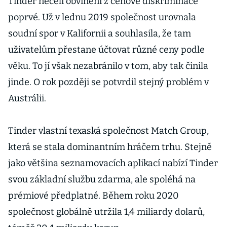
Tinder nečelí obvinění z cenové diskriminace
Upřednostňov
poprvé. Už v lednu 2019 společnost urovnala
al cizince
soudní spor v Kalifornii a souhlasila, že tam
uživatelům přestane účtovat různé ceny podle
věku. To jí však nezabránilo v tom, aby tak činila
jinde. O rok později se potvrdil stejný problém v
Austrálii.
Tinder vlastní texaská společnost Match Group,
která se stala dominantním hráčem trhu. Stejně
jako většina seznamovacích aplikací nabízí Tinder
svou základní službu zdarma, ale spoléhá na
prémiové předplatné. Během roku 2020
společnost globálně utržila 1,4 miliardy dolarů,