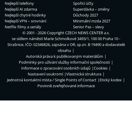
Nejlepší telefony
Spořicí účty
Nejlepší AI zdarma
Superdávka – změny
Nejlepší chytré hodinky
Důchody 2027
Nejlepší VPN – srovnání
Minimální mzda 2027
Netflix filmy a seriály
Senior Pas – slevy
© 2001 - 2026 Copyright
CZECH NEWS CENTER a.s.
se sídlem náměstí Marie Schmolkové 3493/1, 100 00 Praha 10 -
Strašnice, IČO: 02346826, zapsána v OR, sp.zn. B 19490 a dodavatelé
obsahu
Autorská práva k publikovaným materiálům
Podmínky pro užívání služby informační společnosti
Informace o zpracování osobních údajů
Cookies
Nastavení soukromí
Vlastnická struktura
Jednotná kontaktní místa / Single Points of Contact
Etický kodex
Povinně zveřejňované informace