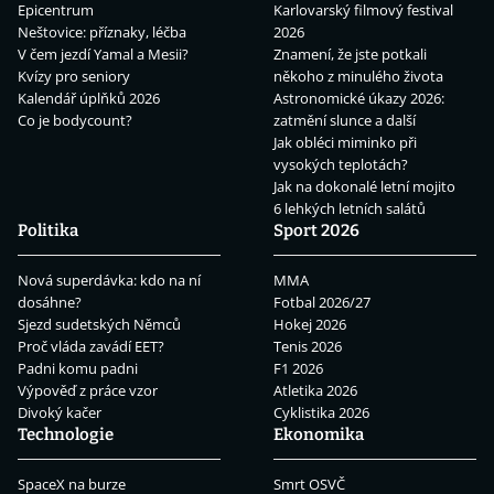
Epicentrum
Karlovarský filmový festival
Neštovice: příznaky, léčba
2026
V čem jezdí Yamal a Mesii?
Znamení, že jste potkali
Kvízy pro seniory
někoho z minulého života
Kalendář úplňků 2026
Astronomické úkazy 2026:
Co je bodycount?
zatmění slunce a další
Jak obléci miminko při
vysokých teplotách?
Jak na dokonalé letní mojito
6 lehkých letních salátů
Politika
Sport 2026
Nová superdávka: kdo na ní
MMA
dosáhne?
Fotbal 2026/27
Sjezd sudetských Němců
Hokej 2026
Proč vláda zavádí EET?
Tenis 2026
Padni komu padni
F1 2026
Výpověď z práce vzor
Atletika 2026
Divoký kačer
Cyklistika 2026
Technologie
Ekonomika
SpaceX na burze
Smrt OSVČ