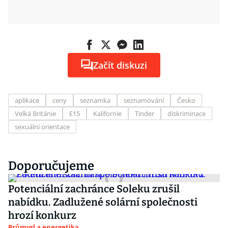
Začít diskuzi
aplikace
ceny
seznamka
seznamování
Česko
Velká Británie
E15
Kalifornie
Tinder
diskriminace
sexuální orientace
Doporučujeme
Potenciální zachránce Soleku zrušil
nabídku. Zadlužené solární společnosti
hrozí konkurz
Průmysl a energetika