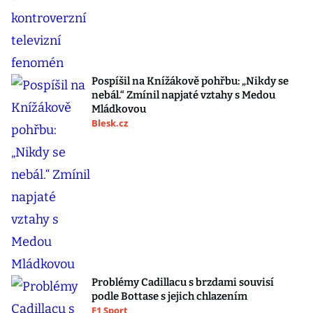
Pospíšil na Knížákově pohřbu: „Nikdy se
nebál.“ Zmínil napjaté vztahy s Medou
Mládkovou
Blesk.cz
Problémy Cadillacu s brzdami souvisí
podle Bottase s jejich chlazením
F1 Sport