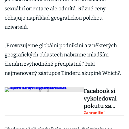
sexuální orientace ale odmítá. Různé ceny
obhajuje například geografickou polohou
uživatelů.
„Provozujeme globální podnikání a v některých
geografických oblastech nabízíme mladším
členům zvýhodněné předplatné,“ řekl
nejmenovaný zástupce Tinderu skupině Which?.
Facebook si
vykoledoval
pokutu za
diskriminaci
Zahraniční
amerických
pracovníků.