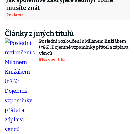
Jak spolehlivě zakryjete šediny? Tohle
musíte znát
Reklama
Články z jiných titulů
Poslední rozloučení s Milanem Knížákem
(†86): Dojemné vzpomínky přátel a záplava
věnců
Blesk politika