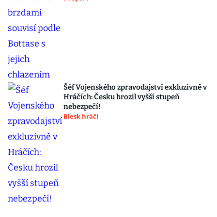
Šéf Vojenského zpravodajství exkluzivně v
Hráčích: Česku hrozil vyšší stupeň
nebezpečí!
Blesk hráči