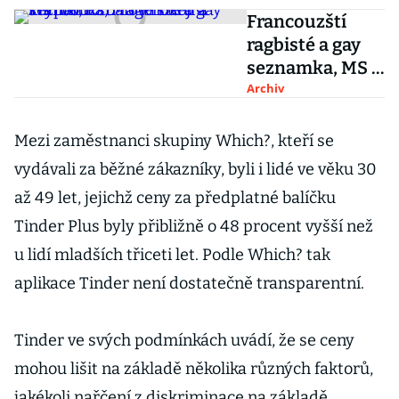
Francouzští
ragbisté a gay
seznamka, MS v
hokeji a krypto,
Archiv
fotbalové Euro
a TikTok
Mezi zaměstnanci skupiny Which?, kteří se
vydávali za běžné zákazníky, byli i lidé ve věku 30
až 49 let, jejichž ceny za předplatné balíčku
Tinder Plus byly přibližně o 48 procent vyšší než
u lidí mladších třiceti let. Podle Which? tak
aplikace Tinder není dostatečně transparentní.
Tinder ve svých podmínkách uvádí, že se ceny
mohou lišit na základě několika různých faktorů,
jakékoli nařčení z diskriminace na základě