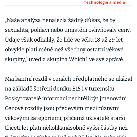
rekord. Pro své
Technologie a média
uživatele chystá
videohovory
„Naše analýza nenalezla žádný důkaz, že by
sexualita, pohlaví nebo umístění ovlivňovaly ceny.
Údaje však odhalily, že lidé ve věku 18 až 29 let
obvykle platí méně než všechny ostatní věkové
skupiny,“ uvedla skupina Which? ve své zprávě.
Markantní rozdíl v cenách předplatného se ukázal
na základě šetření deníku E15 i v tuzemsku.
Poskytovatelé informací nechtěli být jmenováni.
Cenové rozdíly jsou především mezi různými
věkovými kategoriemi, přičemž uživatelé starší
třiceti let platí několikanásobně vyšší částky než