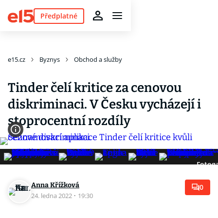
Předplatné
e15.cz
Byznys
Obchod a služby
Tinder čelí kritice za cenovou
diskriminaci. V Česku vycházejí i
stoprocentní rozdíly
Fotoga
Anna Křížková
0
24. ledna 2022
·
19:30