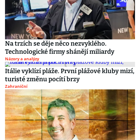
Na trzích se děje něco nezvyklého.
Technologické firmy shánějí miliardy
Názory a analýzy
Itálie vyklízí pláže. První plážové kluby mizí,
turisté změnu pocítí brzy
Zahraniční