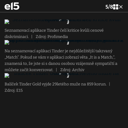
5
/
8
Seznamovací aplikace Tinder čelí kritice kvůli cenové
diskriminaci.
|
Zdroj: Profimedia
Na seznamovací aplikaci Tinder je nejdůležitější takzvaný
„Match“. Pokud se vám v aplikaci zobrazí věta „It is a Match,“,
znamená to, že jste si s danou osobou vzájemně sympatičtí a
můžete začít konverzovat.
|
Zdroj: Archiv
Balíček Tinder Gold vyjde 29letého muže na 859 korun.
|
Zdroj: E15