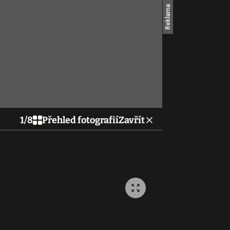
1
/
8
Přehled fotografií
Zavřít