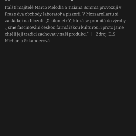
Italští majitelé Marco Melodia a Tiziana Somma provozují v
Praze dva obchody, laboratoř a pizzerii. V Mozzarellartu si
zakládají na filozofii „0 kilometrů“, která se promítá do výroby.
„Jsme fascinováni českou farmářskou kulturou, i proto jsme
chtěli její tradici zachovat v naší produkci.“
|
Zdroj: E15
Michaela Szkanderová