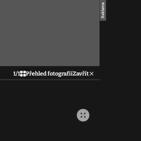
1
/
1
Přehled fotografií
Zavřít