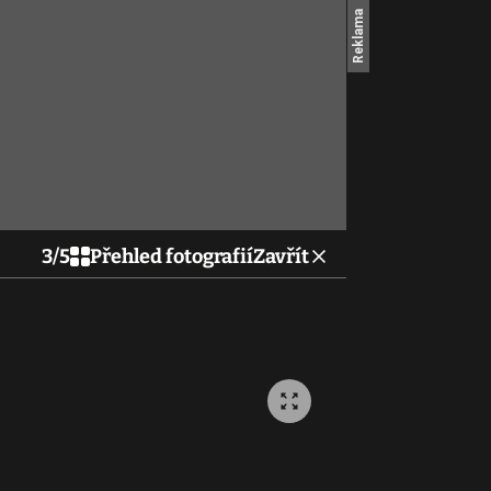
3
/
5
Přehled fotografií
Zavřít