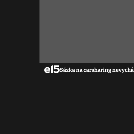
Sázka na carsharing nevycház