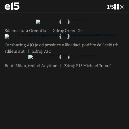
1
/
5
Sdílená auta GreenGo
|
Zdroj: Green Go
Carsharing AJO je od prosince v likvidaci, potížím čelí celý trh
sdílení aut.
|
Zdroj: AJO
Beutl Milan, ředitel Anytime
|
Zdroj: E15 Michael Tomeš