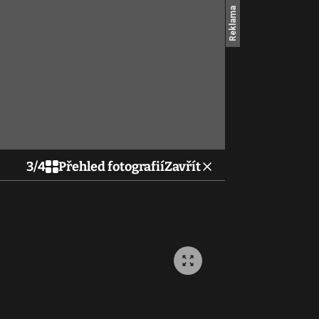
3
/
4
Přehled fotografií
Zavřít