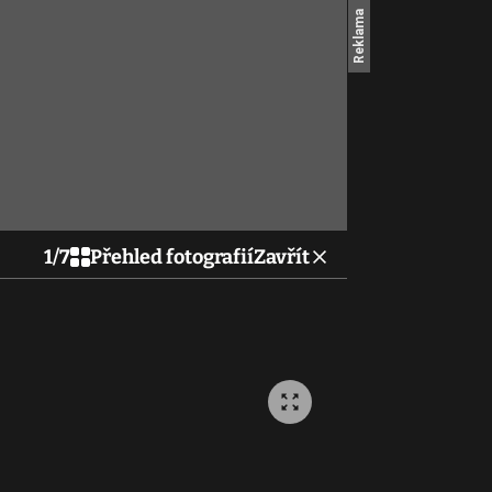
1
/
7
Přehled fotografií
Zavřít