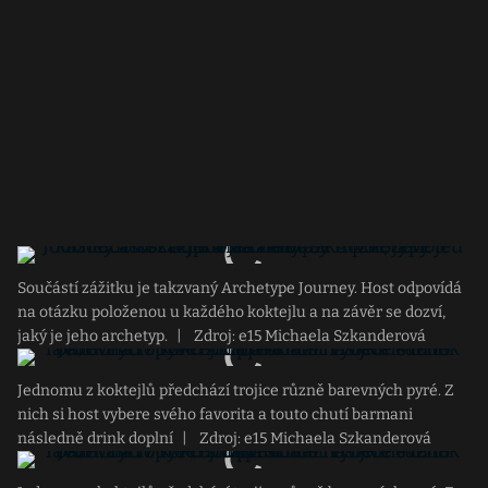
Součástí zážitku je takzvaný Archetype Journey. Host odpovídá
na otázku položenou u každého koktejlu a na závěr se dozví,
jaký je jeho archetyp.
|
Zdroj: e15 Michaela Szkanderová
Jednomu z koktejlů předchází trojice různě barevných pyré. Z
nich si host vybere svého favorita a touto chutí barmani
následně drink doplní
|
Zdroj: e15 Michaela Szkanderová