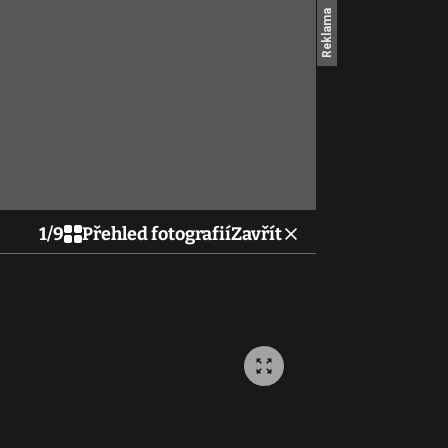
1
/
9
Přehled fotografií
Zavřít