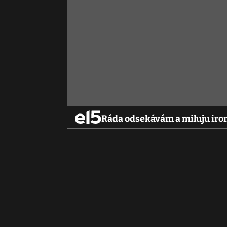
Ráda odsekávám a miluju iro