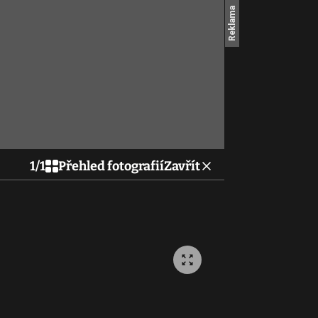
1
/
1
Přehled fotografií
Zavřít