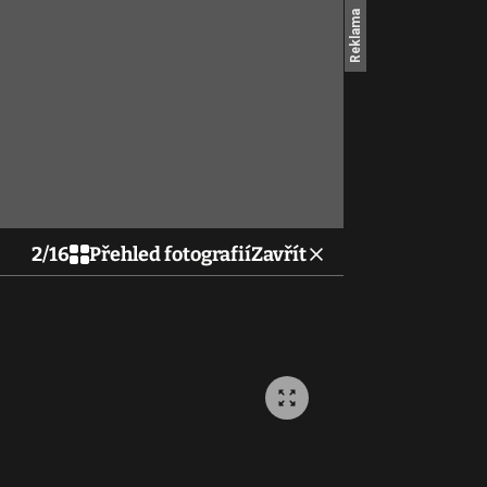
2
/
16
Přehled fotografií
Zavřít