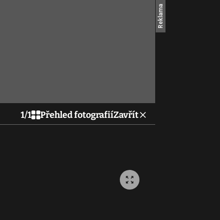
1
/
1
Přehled fotografií
Zavřít