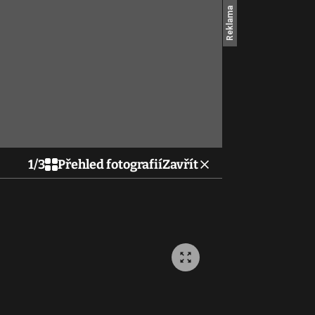
1
/
3
Přehled fotografií
Zavřít