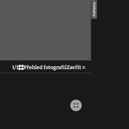
1
/
1
Přehled fotografií
Zavřít