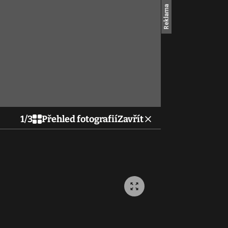
1
/
3
Přehled fotografií
Zavřít