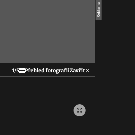
1
/
5
Přehled fotografií
Zavřít