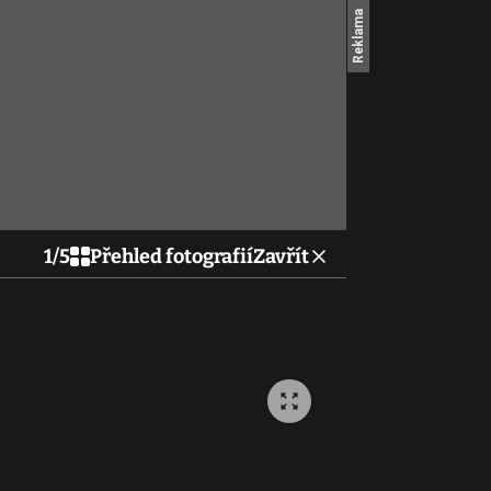
1
/
5
Přehled fotografií
Zavřít