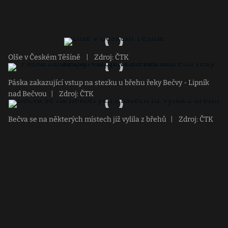
Olše v Českém Těšíně
|
Zdroj: ČTK
Páska zakazující vstup na stezku u břehu řeky Bečvy - Lipník
nad Bečvou
|
Zdroj: ČTK
Bečva se na některých místech již vylila z břehů
|
Zdroj: ČTK