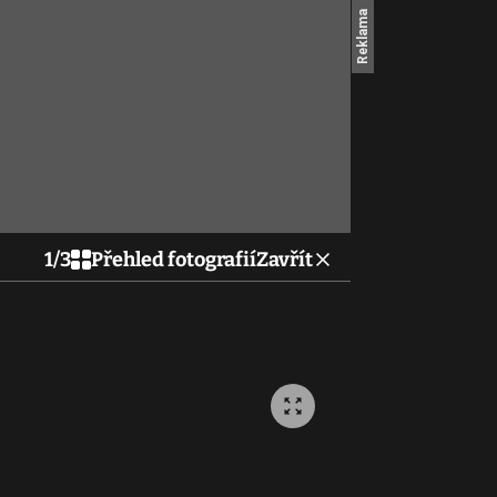
1
/
3
Přehled fotografií
Zavřít