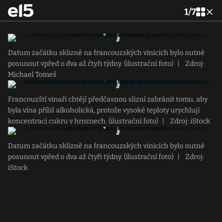
1
/
7
Datum začátku sklizně na francouzských vinicích bylo nutné
posunout vpřed o dva až čtyři týdny. (ilustrační foto)
|
Zdroj:
Michael Tomeš
Francouzští vinaři chtějí předčasnou slizní zabránit tomu, aby
byla vína příliš alkoholická, protože vysoké teploty urychlují
koncentraci cukru v hroznech. (ilustrační foto)
|
Zdroj: iStock
Datum začátku sklizně na francouzských vinicích bylo nutné
posunout vpřed o dva až čtyři týdny. (ilustrační foto)
|
Zdroj:
iStock