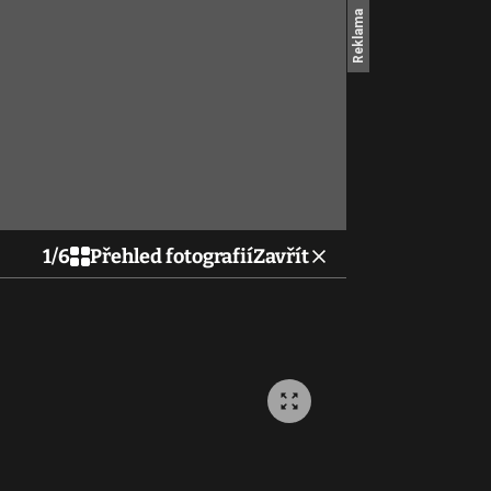
1
/
6
Přehled fotografií
Zavřít