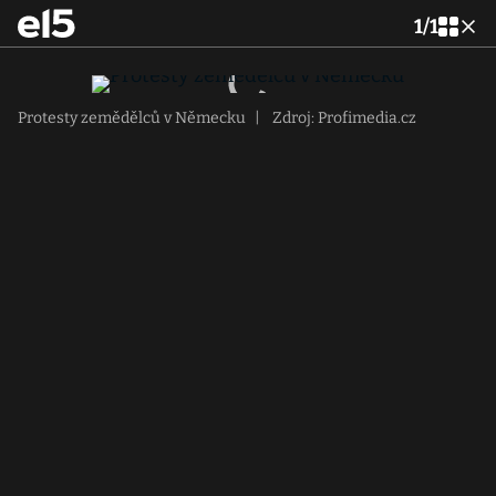
1
/
1
Protesty zemědělců v Německu
|
Zdroj: Profimedia.cz