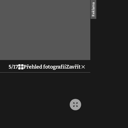
5
/
17
Přehled fotografií
Zavřít