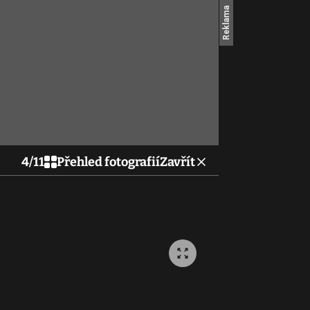
4
/
11
Přehled fotografií
Zavřít