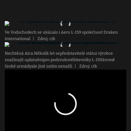
Ve Vodochodech se ukázalo i Aero L-159 společnost Draken
International
|
Zdroj: ctk
Nechtěná Alca.Několik let sepředstavitelé státui výrobce
snažínajít uplatněnípro podzvukovébitevníky L-159,kromě
české armádyale jiné zatím nenašli
|
Zdroj: ctk